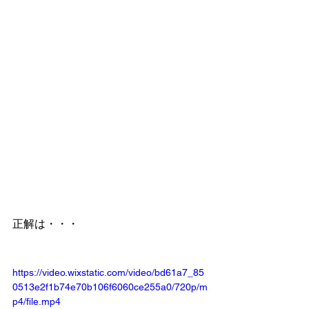
正解は・・・
https://video.wixstatic.com/video/bd61a7_85
0513e2f1b74e70b106f6060ce255a0/720p/m
p4/file.mp4