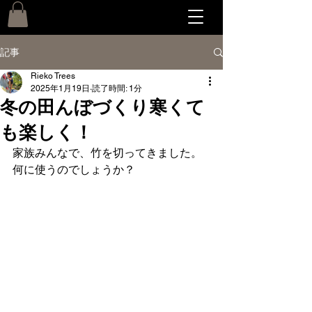
記事
Rieko Trees
2025年1月19日
読了時間: 1分
冬の田んぼづくり寒くて
も楽しく！
家族みんなで、竹を切ってきました。
何に使うのでしょうか？