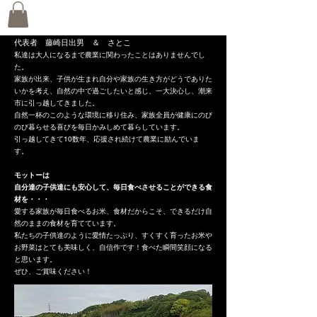
​代表者 藤崎日出男 ＆ さとこ
私達は大人になるまで農業に関わったことはありませんでし
た。
家族が出来、子供が生まれ自分や家族の生き方がどうでありた
いかを考え、自然の中で過ごしたいと感じ、一大決心し、潮来
市に引っ越してきました。
自然一杯のこのような環境に移り住み、家族全員が健康にのび
のび暮らせる喜びを毎日かみしめて暮らしています。
引っ越してきて10数年、応援され続けて農業に励んでいま
す。
モットーは
自分達の子供達にも安心して、毎日食べさせることができる食
材を・・・
愛する家族が毎日食べるお米、食材だからこそ、できるだけ自
然のままの食材を育てています。
私たちの子供達のように愛情たっぷり、すくすく育ったお米や
お野菜はとても美味しく、自信作です！食べた瞬間笑顔になる
と思います。
ぜひ、ご賞味ください！