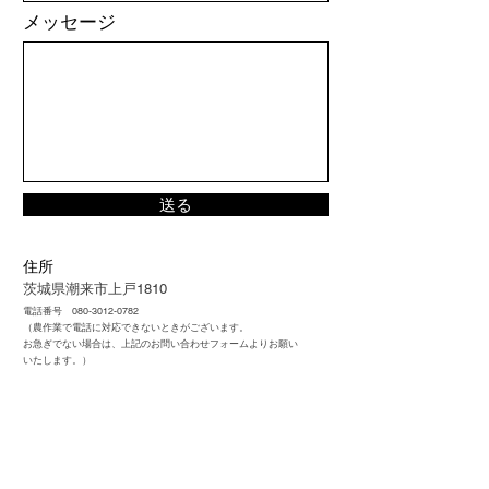
メッセージ
送る
​住所
茨城県潮来市上戸1810
​電話番号
080-3012-0782
（農作業で電話に対応できないときがございます。
​お急ぎでない場合は、上記のお問い合わせフォームよりお願い
いたします。）